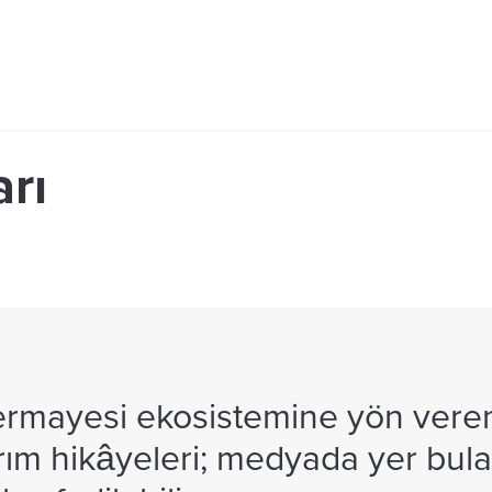
rı
sermayesi ekosistemine yön veren
atırım hikâyeleri; medyada yer bul