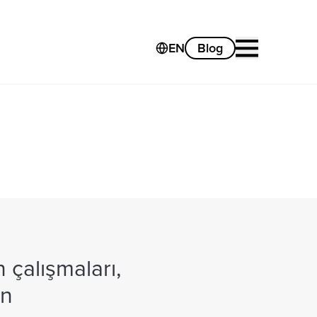
EN
Blog
 çalışmaları,
an