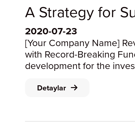
A Strategy for 
2020-07-23
[Your Company Name] Rev
with Record-Breaking Fun
development for the inve
Name] has achieved an u
its position as a leader in 
Detaylar