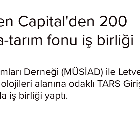
en Capital'den 200
a-tarım fonu iş birliği
amları Derneği (MÜSİAD) ile Letv
nolojileri alanına odaklı TARS Gir
iş birliği yaptı.