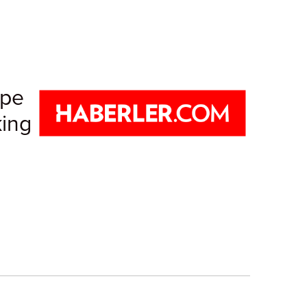
ape
king
ting