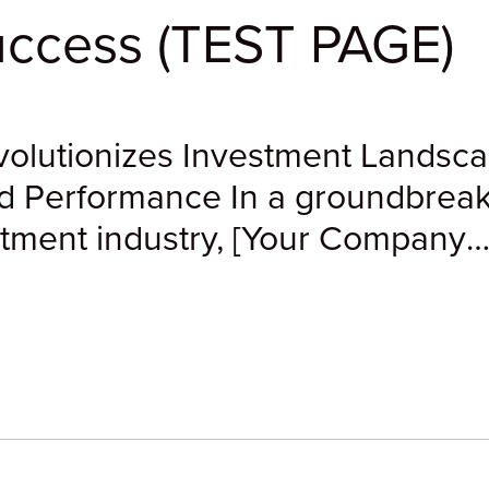
Success (TEST PAGE)
olutionizes Investment Landsc
d Performance In a groundbrea
stment industry, [Your Company
nprecedented milestone, cemen
innovative financial strat