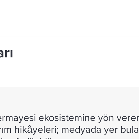
rı
sermayesi ekosistemine yön veren
atırım hikâyeleri; medyada yer bul