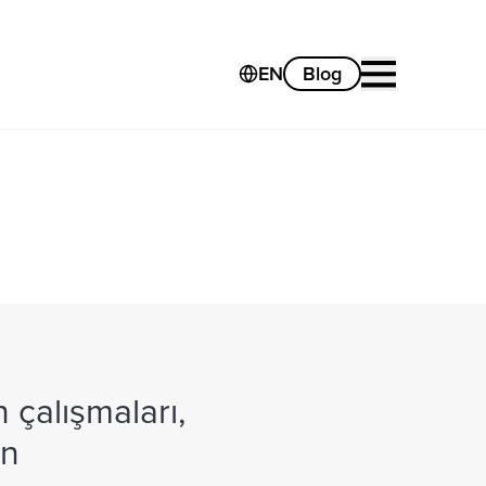
EN
Blog
 çalışmaları,
an