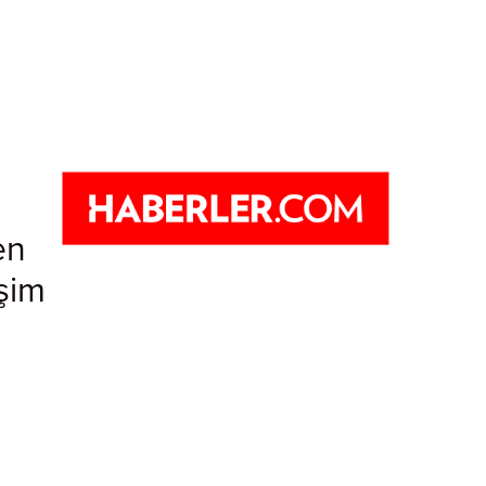
en
işim