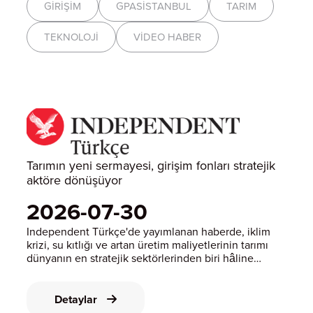
GIRIŞIM
GPASİSTANBUL
TARIM
TEKNOLOJI
VIDEO HABER
Tarımın yeni sermayesi, girişim fonları stratejik
aktöre dönüşüyor
2026-07-30
Independent Türkçe'de yayımlanan haberde, iklim
krizi, su kıtlığı ve artan üretim maliyetlerinin tarımı
dünyanın en stratejik sektörlerinden biri hâline
getirdiği; gıda güvenliğinin artık yalnızca üretim
miktarıyla değil, tarım teknolojisi geliştiren şirketlere
ve bu şirketleri b
Detaylar