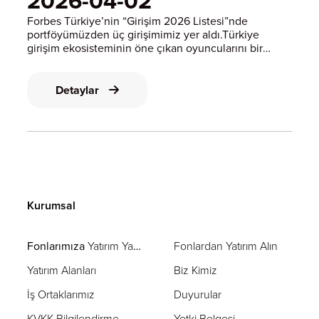
2026-04-02
Forbes Türkiye’nin “Girişim 2026 Listesi”nde
portföyümüzden üç girişimimiz yer aldı.Türkiye
girişim ekosisteminin öne çıkan oyuncularını bir
araya getiren listede;🔹 Alova Farm 13.
sıradaTopraksız tarım tekniklerini ileri teknolojiyle
birleştirerek yüksek katma değerli yabanmersin
Detaylar
Kurumsal
Fonlarımıza
Yatırım Yapın
Fonlardan Yatırım Alın
Yatırım Alanları
Biz Kimiz
İş Ortaklarımız
Duyurular
KVKK Bilgilendirme
Yetki Belgesi