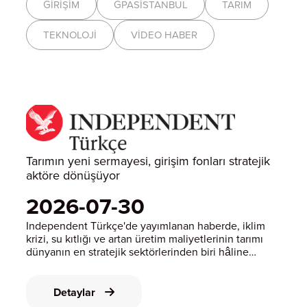
GIRIŞIM
GPASİSTANBUL
TARIM
TEKNOLOJI
VIDEO HABER
Tarımın yeni sermayesi, girişim fonları stratejik
aktöre dönüşüyor
2026-07-30
Independent Türkçe'de yayımlanan haberde, iklim
krizi, su kıtlığı ve artan üretim maliyetlerinin tarımı
dünyanın en stratejik sektörlerinden biri hâline
getirdiği; gıda güvenliğinin artık yalnızca üretim
miktarıyla değil, tarım teknolojisi geliştiren şirketlere
ve bu şirketleri b
Detaylar