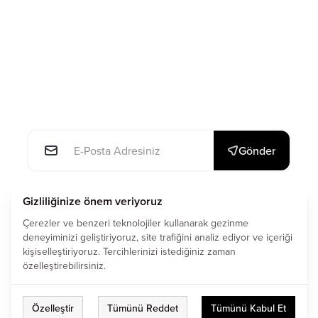
E-posta: *
Gönder
This site is protected by reCAPTCHA and the Google
Gizliliğinize önem veriyoruz
Privacy Policy
and
Terms of Service
apply.
Çerezler ve benzeri teknolojiler kullanarak gezinme
deneyiminizi geliştiriyoruz, site trafiğini analiz ediyor ve içeriği
kişiselleştiriyoruz. Tercihlerinizi istediğiniz zaman
özelleştirebilirsiniz.
Çerez Tercihlerini Düzenle
Özelleştir
Tümünü Reddet
Tümünü Kabul Et
All Right Reserved. © 2024