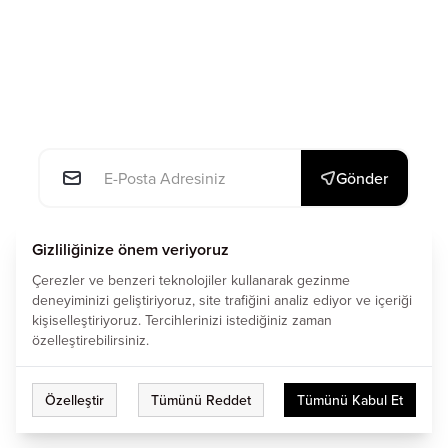
E-posta: *
Gönder
This site is protected by reCAPTCHA and the Google
Gizliliğinize önem veriyoruz
Privacy Policy
and
Terms of Service
apply.
Çerezler ve benzeri teknolojiler kullanarak gezinme
deneyiminizi geliştiriyoruz, site trafiğini analiz ediyor ve içeriği
kişiselleştiriyoruz. Tercihlerinizi istediğiniz zaman
özelleştirebilirsiniz.
Çerez Tercihlerini Düzenle
Özelleştir
Tümünü Reddet
Tümünü Kabul Et
All Right Reserved. © 2024